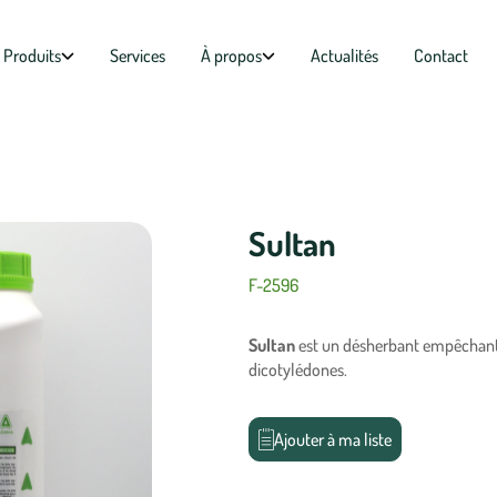
Produits
Services
À propos
Actualités
Contact
Sultan
F-2596
Sultan
est un désherbant empêchant
dicotylédones.
Ajouter à ma liste