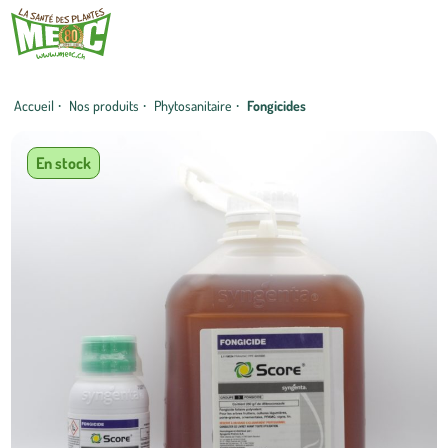
Accueil
·
Nos produits
·
Phytosanitaire
·
Fongicides
En stock