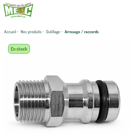
Accueil
·
Nos produits
·
Outillage
·
Arrosage / raccords
En stock