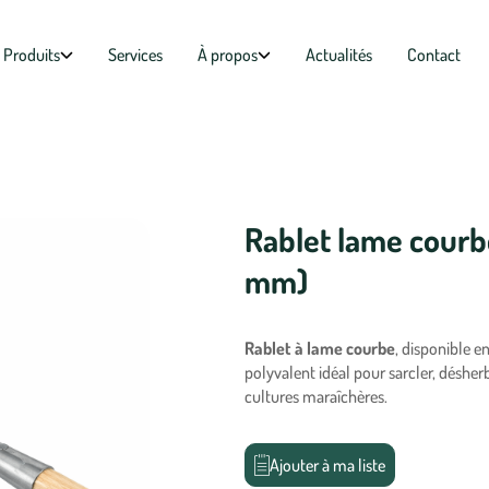
Produits
Services
À propos
Actualités
Contact
Rablet lame courb
mm)
Rablet à lame courbe
, disponible 
polyvalent idéal pour sarcler, désherb
cultures maraîchères.
Ajouter à ma liste