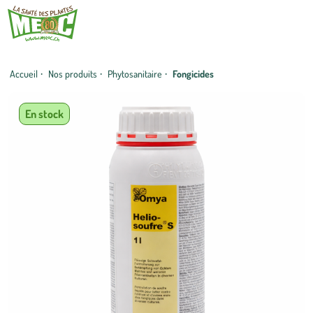
Accueil
·
Nos produits
·
Phytosanitaire
·
Fongicides
En stock