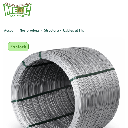
Accueil
·
Nos produits
·
Structure
·
Câbles et fils
En stock