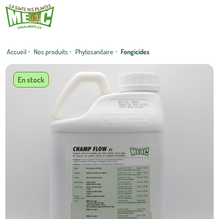
Accueil
·
Nos produits
·
Phytosanitaire
·
Fongicides
En stock