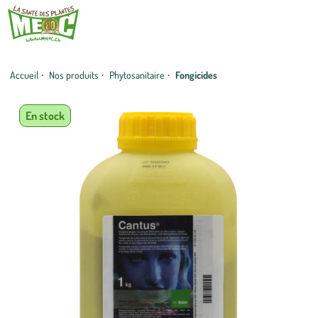
Accueil
·
Nos produits
·
Phytosanitaire
·
Fongicides
En stock